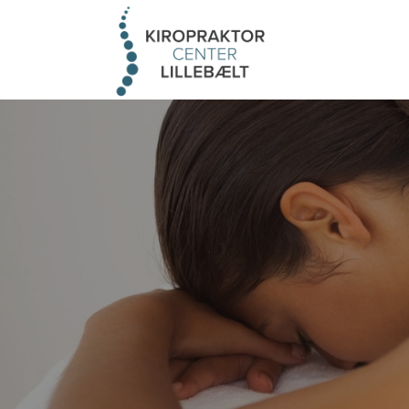
Gå
til
hovedindhold