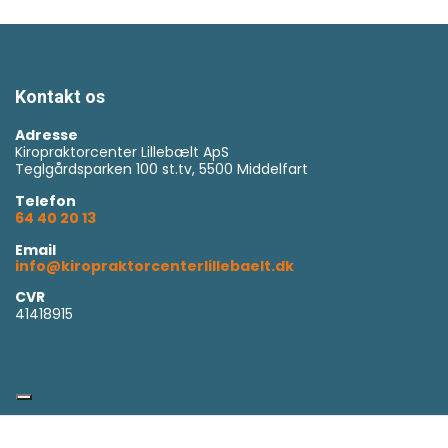
Kontakt os
Adresse
Kiropraktorcenter Lillebælt ApS
Teglgårdsparken 100 st.tv, 5500 Middelfart
Telefon
64 40 20 13
Email
info@kiropraktorcenterlillebaelt.dk
CVR
41418915
Copyright © 2026 - Kiropraktorcenter Lillebælt ApS
, CVR 41418915 |
Privatliv